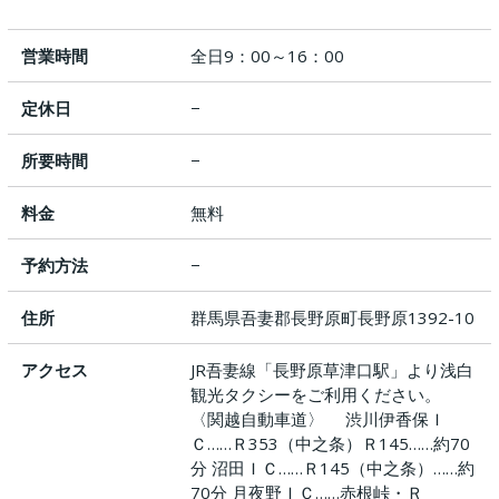
営業時間
全日9：00～16：00
定休日
−
所要時間
−
料金
無料
予約方法
−
住所
群馬県吾妻郡長野原町長野原1392-10
アクセス
JR吾妻線「長野原草津口駅」より浅白
観光タクシーをご利用ください。
〈関越自動車道〉 渋川伊香保Ｉ
Ｃ……Ｒ353（中之条）Ｒ145……約70
分 沼田ＩＣ……Ｒ145（中之条）……約
70分 月夜野ＩＣ……赤根峠・Ｒ