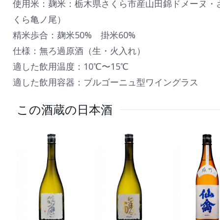
使用米：麹米：栃木県さくら市産山田錦ドメーヌ・
くら亀ノ尾）
精米歩合：麹米50% 掛米60%
仕様：無ろ過原酒（生・火入れ）
適した飲用温度：10℃〜15℃
適した飲用容器：ブルゴーニュ型ワイングラス
この酒蔵の日本酒