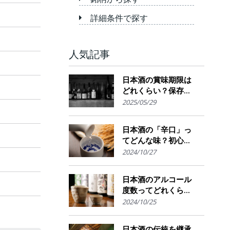
詳細条件で探す
人気記事
日本酒の賞味期限は
どれくらい？保存場
所のポイント
2025/05/29
日本酒の「辛口」っ
てどんな味？初心者
でも楽しめるその魅
2024/10/27
力
日本酒のアルコール
度数ってどれくら
い？特徴や度数の秘
2024/10/25
密を解説！
日本酒の伝統を継承