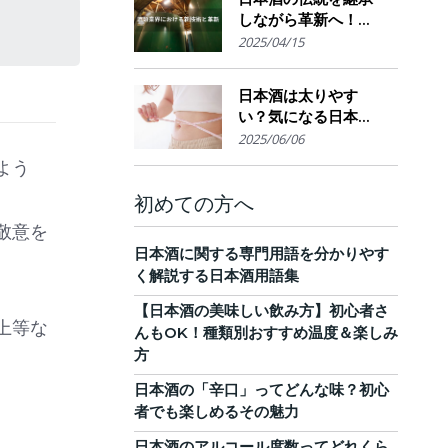
しながら革新へ！
AI・IoTが実現する革
2025/04/15
新的醸造技術とサス
テナブルな酒造業界
日本酒は太りやす
の未来展望
い？気になる日本酒
のカロリーと糖質。
2025/06/06
他のお酒との比較
よう
も！
初めての方へ
敬意を
日本酒に関する専門用語を分かりやす
く解説する日本酒用語集
【日本酒の美味しい飲み方】初心者さ
上等な
んもOK！種類別おすすめ温度＆楽しみ
方
日本酒の「辛口」ってどんな味？初心
者でも楽しめるその魅力
日本酒のアルコール度数ってどれくら