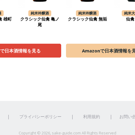
酒
純米吟醸酒
純米吟醸酒
純米
 雄町
クラシック仙禽 亀ノ
クラシック仙禽 無垢
仙禽
尾
天で日本酒情報を見る
Amazonで日本酒情報を
|
プライバシーポリシー
|
利用規約
|
お問い
Copyright ©
2026, sake-guide.com All Rights Reserved