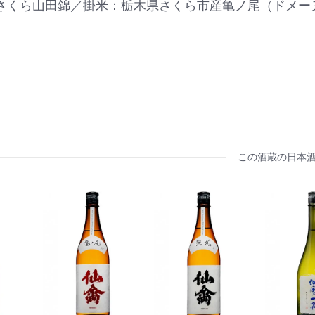
さくら山田錦／掛米：栃木県さくら市産亀ノ尾（ドメー
この酒蔵の日本