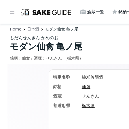
酒蔵一覧
銘柄
Home
日本酒
モダン仙禽 亀ノ尾
もだんせんきん かめのお
モダン仙禽 亀ノ尾
銘柄：
仙禽
/ 酒蔵：
せんきん
（
栃木県
）
特定名称
純米吟醸酒
銘柄
仙禽
酒蔵
せんきん
都道府県
栃木県