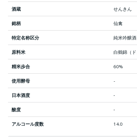
酒蔵
せんきん
銘柄
仙禽
特定名称区分
純米吟醸酒
原料米
白鶴錦（ド
精米歩合
60%
使用酵母
-
日本酒度
‐
酸度
‐
アルコール度数
14.0