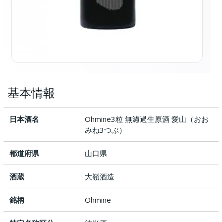
基本情報
日本酒名
Ohmine3粒 無濾過生原酒 愛山（おお
みね3つぶ）
都道府県
山口県
酒蔵
大嶺酒造
銘柄
Ohmine