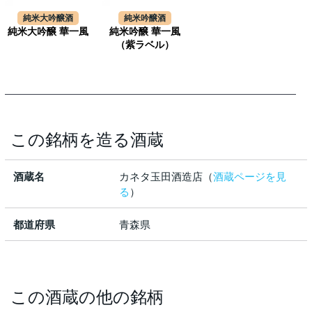
純米大吟醸酒
純米吟醸酒
純米大吟醸 華一風
純米吟醸 華一風
（紫ラベル）
この銘柄を造る酒蔵
酒蔵名
カネタ玉田酒造店（
酒蔵ページを見
る
）
都道府県
青森県
この酒蔵の他の銘柄