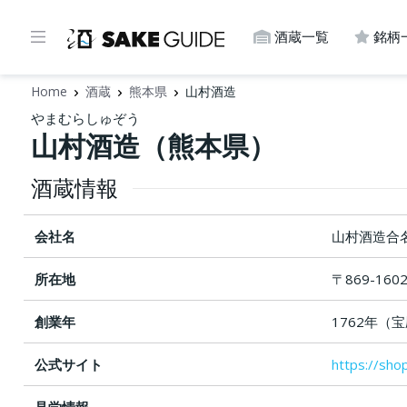
酒蔵一覧
銘柄
Home
酒蔵
熊本県
山村酒造
やまむらしゅぞう
山村酒造（熊本県）
酒蔵情報
会社名
山村酒造合
所在地
〒869-16
創業年
1762年（
公式サイト
https://sho