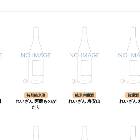
特別純米酒
純米吟醸酒
普通酒
酒
れいざん 阿蘇ものが
れいざん 寿安山
れいざん 
たり