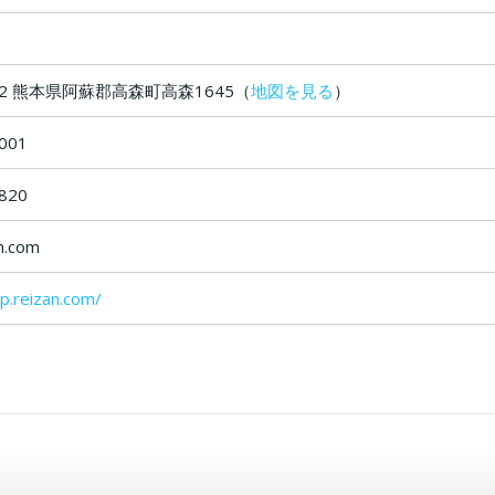
602 熊本県阿蘇郡高森町高森1645（
地図を見る
）
001
820
n.com
op.reizan.com/