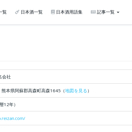
一覧
日本酒一覧
日本酒用語集
記事一覧
名会社
02 熊本県阿蘇郡高森町高森1645（
地図を見る
）
宝暦12年）
p.reizan.com/