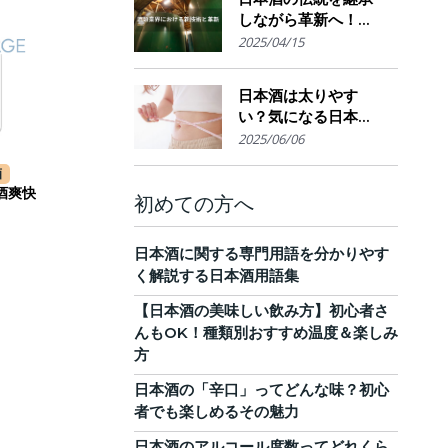
しながら革新へ！
AI・IoTが実現する革
2025/04/15
新的醸造技術とサス
テナブルな酒造業界
日本酒は太りやす
の未来展望
い？気になる日本酒
のカロリーと糖質。
2025/06/06
他のお酒との比較
酒
も！
酒爽快
初めての方へ
日本酒に関する専門用語を分かりやす
く解説する日本酒用語集
【日本酒の美味しい飲み方】初心者さ
んもOK！種類別おすすめ温度＆楽しみ
方
日本酒の「辛口」ってどんな味？初心
者でも楽しめるその魅力
日本酒のアルコール度数ってどれくら