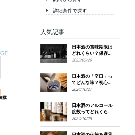
詳細条件で探す
人気記事
日本酒の賞味期限は
どれくらい？保存場
所のポイント
2025/05/29
日本酒の「辛口」っ
てどんな味？初心者
でも楽しめるその魅
2024/10/27
力
粋撰
日本酒のアルコール
度数ってどれくら
い？特徴や度数の秘
2024/10/25
密を解説！
日本酒の伝統を継承