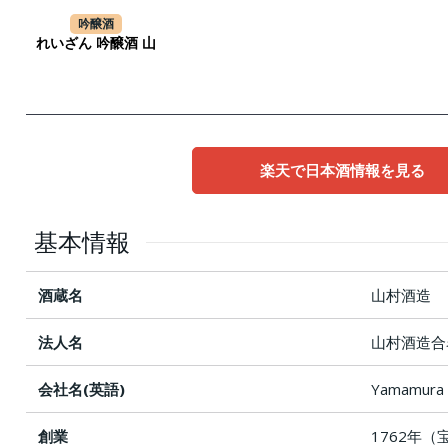
吟醸酒
れいざん 吟醸酒 山
楽天で日本酒情報を見る
基本情報
酒蔵名
山村酒造
法人名
山村酒造合
会社名(英語)
Yamamura 
創業
1762年（