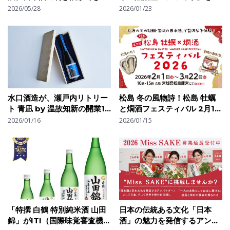
「飲める！酒蔵合同就職説明
100%使用した「プレミア
2026/05/28
2026/01/23
会2026」
ム・テーブルライス日本酒」
で世界市場へ本格進出
水口酒造が、瀬戸内リトリー
松島 冬の風物詩！松島 牡蠣
ト 青凪 by 温故知新の開業10
と燗酒フェスティバル 2月1日
周年を記念した限定コラボレ
（日）より開催
2026/01/16
2026/01/15
ーション日本酒「TEN
BLUE」を発売
「特撰 白鶴 特別純米酒 山田
日本の伝統ある⽂化「日本
錦」がITI（国際味覚審査機
酒」の魅⼒を発信するアンバ