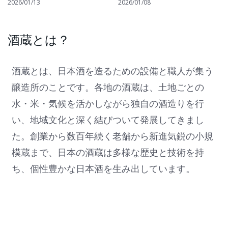
構） 2026で最高位の優秀味
サダー「2026 Miss
2026/01/13
2026/01/08
覚賞「3ツ星」を2年連続で受
SAKE」の応募締切延長のお
賞
知らせ
酒蔵とは？
酒蔵とは、日本酒を造るための設備と職人が集う
醸造所のことです。各地の酒蔵は、土地ごとの
水・米・気候を活かしながら独自の酒造りを行
い、地域文化と深く結びついて発展してきまし
た。創業から数百年続く老舗から新進気鋭の小規
模蔵まで、日本の酒蔵は多様な歴史と技術を持
ち、個性豊かな日本酒を生み出しています。