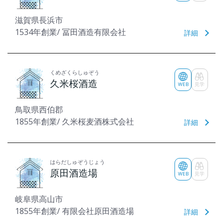
滋賀県長浜市
1534年創業/ 冨田酒造有限会社
詳細
くめざくらしゅぞう
久米桜酒造
WEB
見学
鳥取県西伯郡
1855年創業/ 久米桜麦酒株式会社
詳細
はらだしゅぞうじょう
原田酒造場
WEB
見学
岐阜県高山市
1855年創業/ 有限会社原田酒造場
詳細