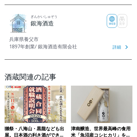
ぎんかいしゅぞう
銀海酒造
WEB
見学
兵庫県養父市
1897年創業/ 銀海酒造有限会社
詳細
酒蔵関連の記事
獺祭・八海山・黒龍なども出
津南醸造、世界最高峰の食用
展。日本酒の利き酒ができる
米「魚沼産コシヒカリ」を