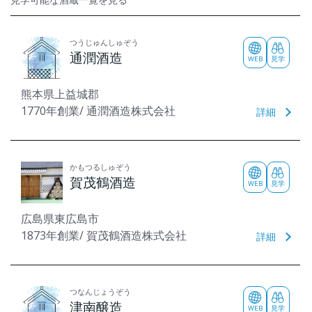
見学可能な酒蔵一覧を見る
つうじゅんしゅぞう
通潤酒造
WEB
見学
熊本県上益城郡
1770年創業/ 通潤酒造株式会社
詳細
かもつるしゅぞう
賀茂鶴酒造
WEB
見学
広島県東広島市
1873年創業/ 賀茂鶴酒造株式会社
詳細
つなんじょうぞう
津南醸造
WEB
見学