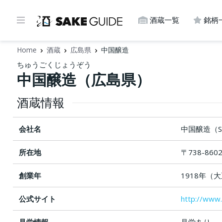
酒蔵一覧
銘柄
Home
酒蔵
広島県
中国醸造
ちゅうごくじょうぞう
中国醸造（広島県）
酒蔵情報
会社名
中国醸造（SAK
所在地
〒738-86
創業年
1918年（
公式サイト
http://www.