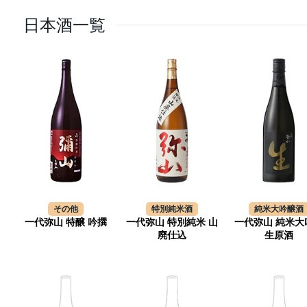
日本酒一覧
その他
特別純米酒
純米大吟醸酒
一代弥山 特醸 吟撰
一代弥山 特別純米 山
一代弥山 純米大
廃仕込
生原酒