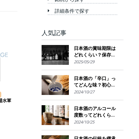
詳細条件で探す
人気記事
日本酒の賞味期限は
どれくらい？保存場
所のポイント
2025/05/29
日本酒の「辛口」っ
てどんな味？初心者
でも楽しめるその魅
2024/10/27
力
盛水軍
日本酒のアルコール
度数ってどれくら
い？特徴や度数の秘
2024/10/25
密を解説！
日本酒の伝統を継承