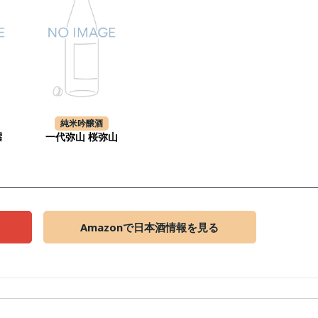
純米吟醸酒
撰
一代弥山 桜弥山
Amazonで日本酒情報を見る