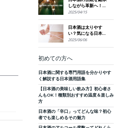
しながら革新へ！
AI・IoTが実現する革
2025/04/15
新的醸造技術とサス
テナブルな酒造業界
日本酒は太りやす
の未来展望
い？気になる日本酒
のカロリーと糖質。
2025/06/06
他のお酒との比較
も！
初めての方へ
日本酒に関する専門用語を分かりやす
く解説する日本酒用語集
【日本酒の美味しい飲み方】初心者さ
んもOK！種類別おすすめ温度＆楽しみ
方
日本酒の「辛口」ってどんな味？初心
者でも楽しめるその魅力
日本酒のアルコール度数ってどれくら