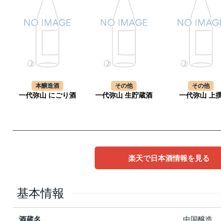
本醸造酒
その他
その他
一代弥山 にごり酒
一代弥山 生貯蔵酒
一代弥山 上
楽天で日本酒情報を見る
基本情報
酒蔵名
中国醸造