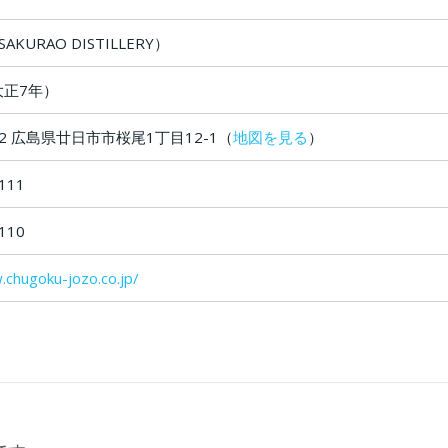
KURAO DISTILLERY）
大正7年）
602 広島県廿日市市桜尾1丁目12-1（
地図を見る
）
-2111
110
.chugoku-jozo.co.jp/