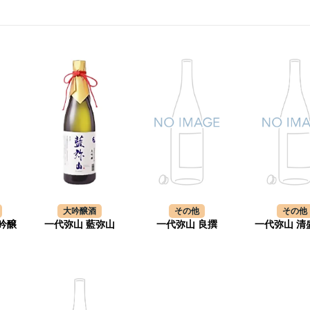
大吟醸酒
その他
その他
吟醸
一代弥山 藍弥山
一代弥山 良撰
一代弥山 清