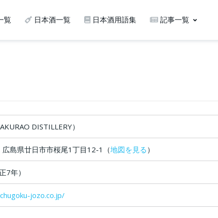
一覧
日本酒一覧
日本酒用語集
記事一覧
URAO DISTILLERY）
02 広島県廿日市市桜尾1丁目12-1（
地図を見る
）
大正7年）
chugoku-jozo.co.jp/