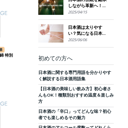
しながら革新へ！
AI・IoTが実現する革
2025/04/15
新的醸造技術とサス
テナブルな酒造業界
日本酒は太りやす
の未来展望
い？気になる日本酒
のカロリーと糖質。
2025/06/06
他のお酒との比較
酒
も！
錦 特別
初めての方へ
日本酒に関する専門用語を分かりやす
く解説する日本酒用語集
【日本酒の美味しい飲み方】初心者さ
んもOK！種類別おすすめ温度＆楽しみ
方
日本酒の「辛口」ってどんな味？初心
者でも楽しめるその魅力
日本酒のアルコール度数ってどれくら