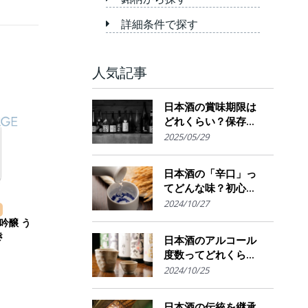
詳細条件で探す
人気記事
日本酒の賞味期限は
どれくらい？保存場
所のポイント
2025/05/29
日本酒の「辛口」っ
てどんな味？初心者
でも楽しめるその魅
2024/10/27
力
吟醸 う
き
日本酒のアルコール
度数ってどれくら
い？特徴や度数の秘
2024/10/25
密を解説！
日本酒の伝統を継承