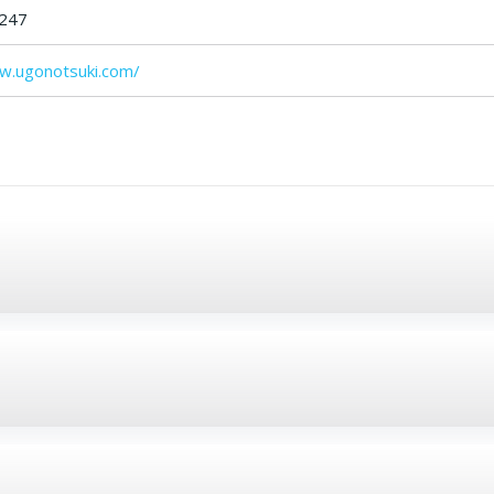
247
w.ugonotsuki.com/