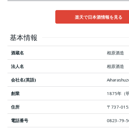
楽天で日本酒情報を見る
基本情報
酒蔵名
相原酒造
法人名
相原酒造
会社名(英語)
Aiharashuzo
創業
1875年（
住所
〒737-0
電話番号
0823-79-5