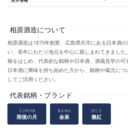
見学情報
-
相原酒造について
相原酒造は1875年創業、広島県呉市にある日本酒
い、長年にわたり地元を中心に親しまれてきました
報をはじめ、代表的な銘柄や日本酒、酒蔵見学の可
日本酒に興味を持ち始めた方から、銘柄や蔵元につ
してご活用ください。
代表銘柄・ブランド
うごのつき
きんせん
びこう
雨後の月
金泉
微紅