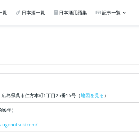
一覧
日本酒一覧
日本酒用語集
記事一覧
52 広島県呉市仁方本町1丁目25番15号（
地図を見る
）
明治8年）
w.ugonotsuki.com/