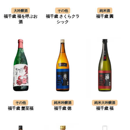
大吟醸酒
その他
純米酒
福千歳 福を呼ぶお
福千歳 さくらクラ
福千歳 圓
酒
シック
その他
純米吟醸酒
純米大吟醸酒
福千歳 蟹至福
福千歳 徳
福千歳 福