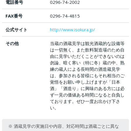
電話番号
0296-74-2002
FAX番号
0296-74-4815
公式サイト
http://www.isokura.jp/
その他
当蔵の酒蔵見学は観光酒蔵的な設備等
は一切無く、また飲料製造場のため自
由に見学いただくことができないのは
勿論、暗く寒い（特に冬）蔵の中、熟
練の蔵人による長時間の酒造蔵見学
は、参加される皆様にもそれ相当のご
覚悟をお願い申し上げますが「日本
酒」「酒造り」に興味のある方には必
ず一見の価値ある時間になると自負し
ております。ぜひ一度お出かけ下さ
い。
※ 酒蔵見学の実施日や内容、対応時間は酒蔵ごとに異な