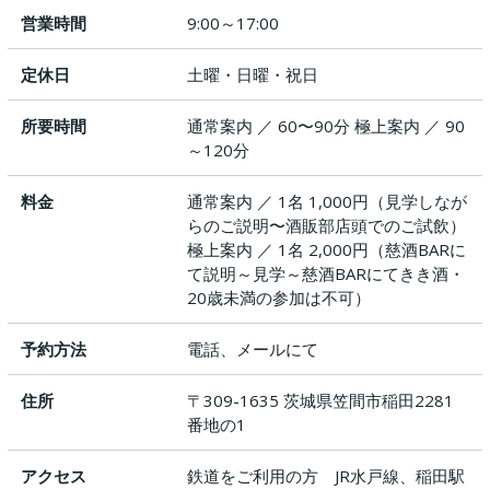
営業時間
9:00～17:00
定休日
土曜・日曜・祝日
所要時間
通常案内 ／ 60〜90分 極上案内 ／ 90
～120分
料金
通常案内 ／ 1名 1,000円（見学しなが
らのご説明〜酒販部店頭でのご試飲）
極上案内 ／ 1名 2,000円（慈酒BARに
て説明～見学～慈酒BARにてきき酒・
20歳未満の参加は不可）
予約方法
電話、メールにて
住所
〒309-1635 茨城県笠間市稲田2281
番地の1
アクセス
鉄道をご利用の方 JR水戸線、稲田駅