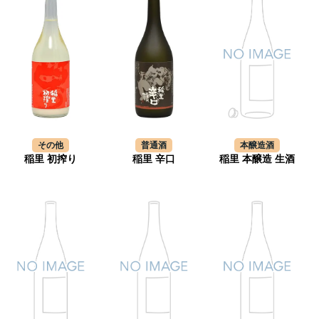
その他
普通酒
本醸造酒
稲里 初搾り
稲里 辛口
稲里 本醸造 生酒