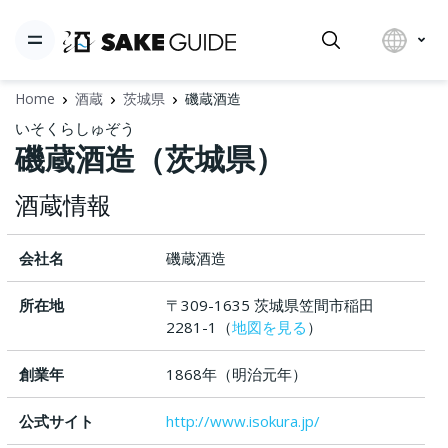
Home
酒蔵
茨城県
磯蔵酒造
いそくらしゅぞう
磯蔵酒造（茨城県）
酒蔵情報
会社名
磯蔵酒造
所在地
〒309-1635 茨城県笠間市稲田
2281-1（
地図を見る
）
創業年
1868年（明治元年）
公式サイト
http://www.isokura.jp/