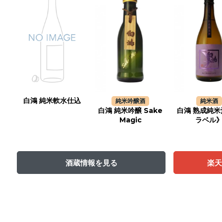
白鴻 純米軟水仕込
純米吟醸酒
純米酒
白鴻 純米吟醸 Sake
白鴻 熟成純米
Magic
ラベル
酒蔵情報を見る
楽