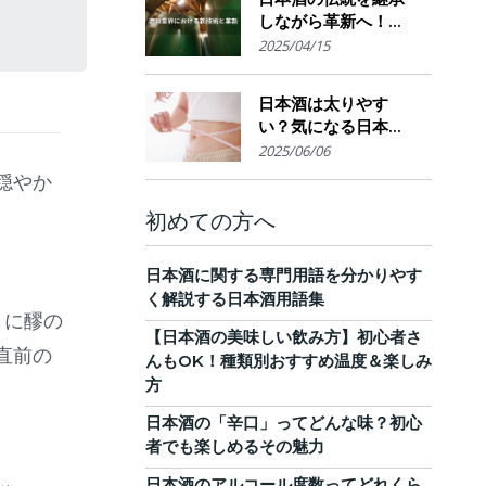
しながら革新へ！
AI・IoTが実現する革
2025/04/15
新的醸造技術とサス
テナブルな酒造業界
日本酒は太りやす
の未来展望
い？気になる日本酒
のカロリーと糖質。
2025/06/06
他のお酒との比較
穏やか
も！
初めての方へ
日本酒に関する専門用語を分かりやす
く解説する日本酒用語集
々に醪の
【日本酒の美味しい飲み方】初心者さ
直前の
んもOK！種類別おすすめ温度＆楽しみ
方
日本酒の「辛口」ってどんな味？初心
者でも楽しめるその魅力
日本酒のアルコール度数ってどれくら