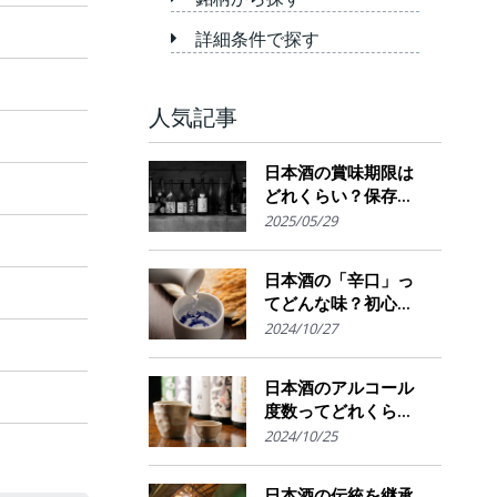
詳細条件で探す
人気記事
日本酒の賞味期限は
どれくらい？保存場
所のポイント
2025/05/29
日本酒の「辛口」っ
てどんな味？初心者
でも楽しめるその魅
2024/10/27
力
日本酒のアルコール
度数ってどれくら
い？特徴や度数の秘
2024/10/25
密を解説！
日本酒の伝統を継承