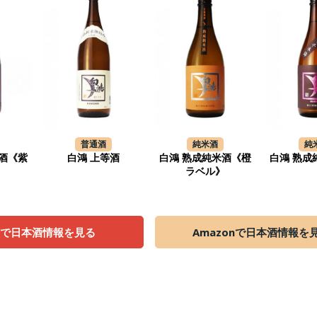
普通酒
純米酒
純
酒《紫
白鴻 上等酒
白鴻 熟成純米酒《橙
白鴻 熟成
》
ラベル》
天で日本酒情報を見る
Amazonで日本酒情報を