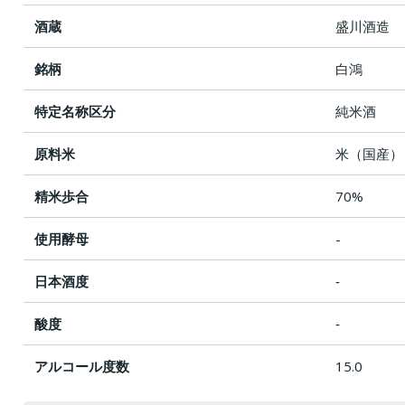
酒蔵
盛川酒造
銘柄
白鴻
特定名称区分
純米酒
原料米
米（国産）
精米歩合
70%
使用酵母
-
日本酒度
‐
酸度
‐
アルコール度数
15.0