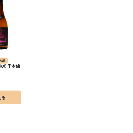
米酒
純米 千本錦
見る