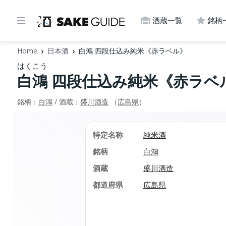
酒蔵一覧
銘柄
Home
日本酒
白鴻 四段仕込み純米《赤ラベル》
はくこう
白鴻 四段仕込み純米《赤ラベ
銘柄：
白鴻
/ 酒蔵：
盛川酒造
（
広島県
）
特定名称
純米酒
銘柄
白鴻
酒蔵
盛川酒造
都道府県
広島県