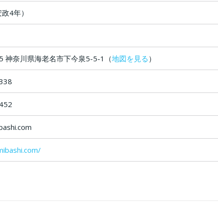
安政4年）
435 神奈川県海老名市下今泉5-5-1（
地図を見る
）
338
452
bashi.com
mibashi.com/