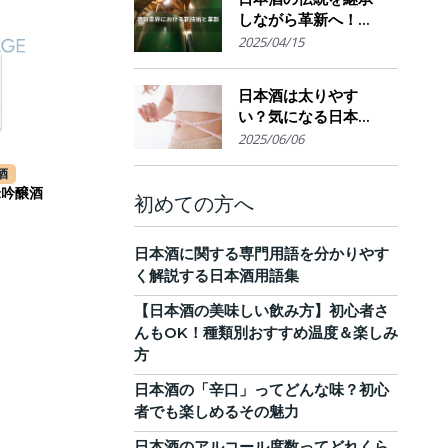
しながら革新へ！
AI・IoTが実現する革
2025/04/15
新的醸造技術とサス
テナブルな酒造業界
日本酒は太りやす
の未来展望
い？気になる日本酒
のカロリーと糖質。
2025/06/06
他のお酒との比較
酒
も！
米吟醸酒
初めての方へ
日本酒に関する専門用語を分かりやす
く解説する日本酒用語集
【日本酒の美味しい飲み方】初心者さ
んもOK！種類別おすすめ温度＆楽しみ
方
日本酒の「辛口」ってどんな味？初心
者でも楽しめるその魅力
日本酒のアルコール度数ってどれくら