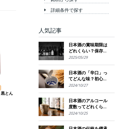
詳細条件で探す
人気記事
日本酒の賞味期限は
どれくらい？保存場
所のポイント
2025/05/29
日本酒の「辛口」っ
てどんな味？初心者
でも楽しめるその魅
2024/10/27
力
 黒とん
日本酒のアルコール
度数ってどれくら
い？特徴や度数の秘
2024/10/25
密を解説！
日本酒の伝統を継承