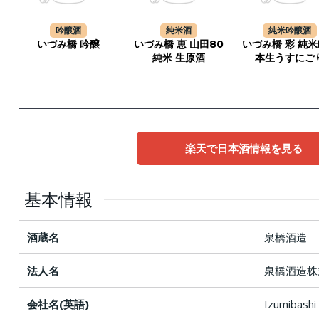
吟醸酒
純米酒
純米吟醸酒
いづみ橋 吟醸
いづみ橋 恵 山田80
いづみ橋 彩 純
純米 生原酒
本生うすにご
楽天で日本酒情報を見る
基本情報
酒蔵名
泉橋酒造
法人名
泉橋酒造株
会社名(英語)
Izumibashi 