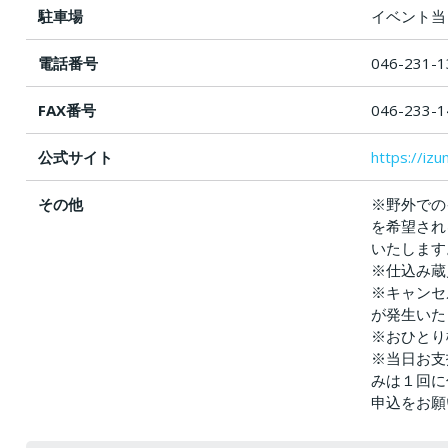
駐車場
イベント当
電話番号
046-231-1
FAX番号
046-233-1
公式サイト
https://izu
その他
※野外での
を希望され
いたします
※仕込み蔵
※キャンセ
が発生いた
※おひとり
※当日お支
みは１回に
申込をお願