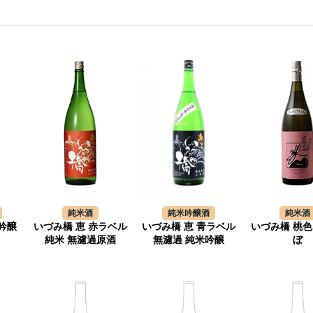
純米酒
純米吟醸酒
純米酒
吟醸
いづみ橋 恵 赤ラベル
いづみ橋 恵 青ラベル
いづみ橋 桃色
純米 無濾過原酒
無濾過 純米吟醸
ぼ