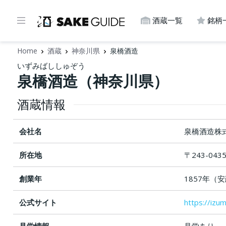
酒蔵一覧
銘柄
Home
酒蔵
神奈川県
泉橋酒造
いずみばししゅぞう
泉橋酒造（神奈川県）
酒蔵情報
会社名
泉橋酒造株
所在地
〒243-04
創業年
1857年（
公式サイト
https://izu