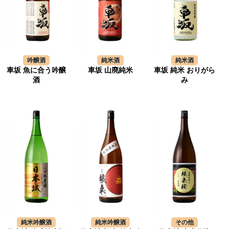
吟醸酒
純米酒
純米酒
車坂 魚に合う吟醸
車坂 山廃純米
車坂 純米 おりがら
酒
み
純米吟醸酒
純米吟醸酒
その他