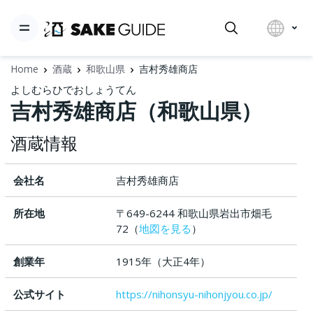
Home
酒蔵
和歌山県
吉村秀雄商店
よしむらひでおしょうてん
吉村秀雄商店（和歌山県）
酒蔵情報
会社名
吉村秀雄商店
所在地
〒649-6244 和歌山県岩出市畑毛
72（
地図を見る
）
創業年
1915年（大正4年）
公式サイト
https://nihonsyu-nihonjyou.co.jp/