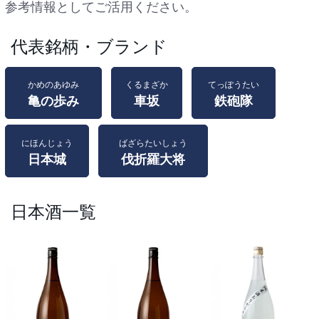
参考情報としてご活用ください。
代表銘柄・ブランド
かめのあゆみ
くるまざか
てっぽうたい
亀の歩み
車坂
鉄砲隊
にほんじょう
ばざらたいしょう
日本城
伐折羅大将
日本酒一覧