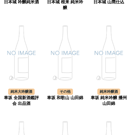
日本城 吟醸純米酒
日本城 根来 純米吟
日本城 山廃仕込
醸
純米大吟醸酒
その他
純米吟醸酒
車坂 全国新酒鑑評
車坂 和歌山 山田錦
車坂 純米吟醸 播州
会 出品酒
山田錦