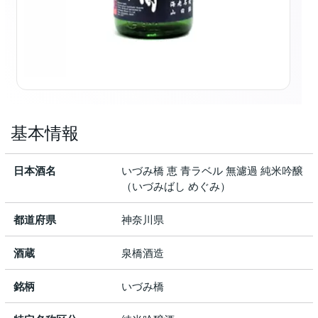
基本情報
日本酒名
いづみ橋 恵 青ラベル 無濾過 純米吟醸
（いづみばし めぐみ）
都道府県
神奈川県
酒蔵
泉橋酒造
銘柄
いづみ橋